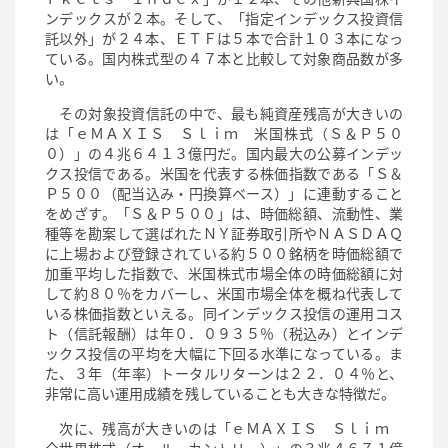
ンデックスが２本。そして、「指定インデックス投資信
託以外」が２４本、ＥＴＦは５本で合計１０３本になっ
ている。国内株式型の４７本と比較して対象商品数が多
い。
その対象投資信託の中で、最も純資産残高が大きいの
は「ｅＭＡＸＩＳ Ｓｌｉｍ 米国株式（Ｓ＆Ｐ５０
０）」の４兆６４１３億円だ。国内最大の公募インデッ
クス投信である。米国を代表する株価指数である「Ｓ＆
Ｐ５００（配当込み・円換算ベース）」に連動すること
をめざす。「Ｓ＆Ｐ５００」は、時価総額、流動性、業
種等を勘案して選ばれたＮＹ証券取引所やＮＡＳＤＡＱ
に上場および登録されている約５００銘柄を時価総額で
加重平均した指数で、米国株式市場全体の時価総額に対
して約８０％をカバーし、米国市場全体を概ね代表して
いる株価指数といえる。同インデックス投信の運用コス
ト（信託報酬）は年０．０９３５％（税込み）とインデ
ックス投信の平均を大幅に下回る水準になっている。ま
た、３年（年率）トータルリターンは２２．０４％と、
非常に高い運用成績を残していることも大きな特徴だ。
次に、残高が大きいのは「ｅＭＡＸＩＳ Ｓｌｉｍ