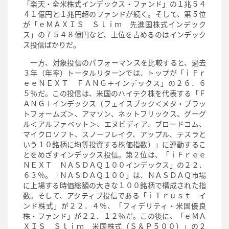
「楽天・全米株式インデックス・ファンド」の１兆５４
４１億円と１兆円超のファンドが続く。そして、第５位
が「ｅＭＡＸＩＳ Ｓｌｉｍ 先進国株式インデック
ス」の７５４８億円など、上位を占めるのはインデック
ス投信ばかりだ。
一方、対象投信のパフォーマンスを比較すると、過去
３年（年率）トータルリターンでは、トップが「ｉＦｒ
ｅｅＮＥＸＴ ＦＡＮＧ＋インデックス」の２６．６
５％だ。この投信は、米国のハイテク株を代表する「Ｆ
ＡＮＧ＋インデックス（フェイスブック＜メタ・プラッ
トフォームズ＞、アマゾン、ネットフリックス、グーグ
ル＜アルファベット＞、エヌビディア、ブロードコム、
マイクロソフト、スノーフレイク、アップル、テスラと
いう１０銘柄に均等投資する株価指数）」に連動するこ
とをめざすインデックス投信。第２位は、「ｉＦｒｅｅ
ＮＥＸＴ ＮＡＳＤＡＱ１００インデックス」の２２．
６３％。「ＮＡＳＤＡＱ１００」は、ＮＡＳＤＡＱ市場
に上場する時価総額の大きな１００銘柄で構成された指
数。そして、アクティブ投信である「ｉＴｒｕｓｔ イ
ンド株式」が２２．４％、「フィデリティ・米国優良
株・ファンド」が２２．１２％だ。この後に、「ｅＭＡ
ＸＩＳ Ｓｌｉｍ 米国株式（Ｓ＆Ｐ５００）」の２