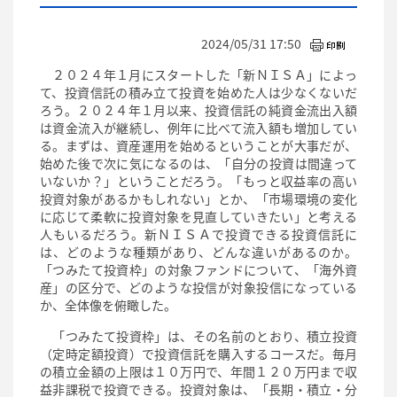
2024/05/31 17:50
２０２４年１月にスタートした「新ＮＩＳＡ」によっ
て、投資信託の積み立て投資を始めた人は少なくないだ
ろう。２０２４年１月以来、投資信託の純資金流出入額
は資金流入が継続し、例年に比べて流入額も増加してい
る。まずは、資産運用を始めるということが大事だが、
始めた後で次に気になるのは、「自分の投資は間違って
いないか？」ということだろう。「もっと収益率の高い
投資対象があるかもしれない」とか、「市場環境の変化
に応じて柔軟に投資対象を見直していきたい」と考える
人もいるだろう。新ＮＩＳＡで投資できる投資信託に
は、どのような種類があり、どんな違いがあるのか。
「つみたて投資枠」の対象ファンドについて、「海外資
産」の区分で、どのような投信が対象投信になっている
か、全体像を俯瞰した。
「つみたて投資枠」は、その名前のとおり、積立投資
（定時定額投資）で投資信託を購入するコースだ。毎月
の積立金額の上限は１０万円で、年間１２０万円まで収
益非課税で投資できる。投資対象は、「長期・積立・分