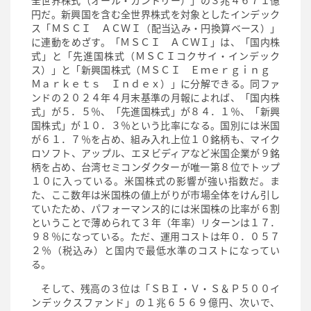
全世界株式（オール・カントリー）」の３兆４６７１億
円だ。新興国を含む全世界株式を対象としたインデック
ス「ＭＳＣＩ ＡＣＷＩ（配当込み・円換算ベース）」
に連動をめざす。「ＭＳＣＩ ＡＣＷＩ」は、「国内株
式」と「先進国株式（ＭＳＣＩコクサイ・インデック
ス）」と「新興国株式（ＭＳＣＩ Ｅｍｅｒｇｉｎｇ
Ｍａｒｋｅｔｓ Ｉｎｄｅｘ）」に分解できる。同ファ
ンドの２０２４年４月末基準の月報によれば、「国内株
式」が５．５％、「先進国株式」が８４．１％、「新興
国株式」が１０．３％という比率になる。国別には米国
が６１．７％を占め、組み入れ上位１０銘柄も、マイク
ロソフト、アップル、エヌビディアなど米国企業が９銘
柄を占め、台湾セミコンダクターが唯一第８位でトップ
１０に入っている。米国株式の影響が強い指数だ。ま
た、ここ数年は米国株の値上がりが市場全体をけん引し
ていたため、パフォーマンス的には米国株の比率が６割
ということで薄められて３年（年率）リターンは１７．
９８％になっている。ただ、運用コストは年０．０５７
２％（税込み）と国内で最低水準のコストになってい
る。
そして、残高の３位は「ＳＢＩ・Ｖ・Ｓ＆Ｐ５００イ
ンデックスファンド」の１兆６５６９億円、次いで、