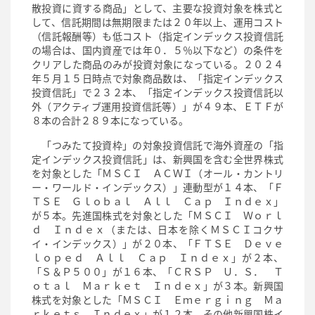
散投資に資する商品」として、主要な投資対象を株式と
して、信託期間は無期限または２０年以上、運用コスト
（信託報酬等）も低コスト（指定インデックス投資信託
の場合は、国内資産では年０．５％以下など）の条件を
クリアした商品のみが投資対象になっている。２０２４
年５月１５日時点で対象商品数は、「指定インデックス
投資信託」で２３２本、「指定インデックス投資信託以
外（アクティブ運用投資信託等）」が４９本、ＥＴＦが
８本の合計２８９本になっている。
「つみたて投資枠」の対象投資信託で海外資産の「指
定インデックス投資信託」は、新興国を含む全世界株式
を対象とした「ＭＳＣＩ ＡＣＷＩ（オール・カントリ
ー・ワールド・インデックス）」連動型が１４本、「Ｆ
ＴＳＥ Ｇｌｏｂａｌ Ａｌｌ Ｃａｐ Ｉｎｄｅｘ」
が５本。先進国株式を対象とした「ＭＳＣＩ Ｗｏｒｌ
ｄ Ｉｎｄｅｘ（または、日本を除くＭＳＣＩコクサ
イ・インデックス）」が２０本、「ＦＴＳＥ Ｄｅｖｅ
ｌｏｐｅｄ Ａｌｌ Ｃａｐ Ｉｎｄｅｘ」が２本、
「Ｓ＆Ｐ５００」が１６本、「ＣＲＳＰ Ｕ．Ｓ． Ｔ
ｏｔａｌ Ｍａｒｋｅｔ Ｉｎｄｅｘ」が３本。新興国
株式を対象とした「ＭＳＣＩ Ｅｍｅｒｇｉｎｇ Ｍａ
ｒｋｅｔｓ Ｉｎｄｅｘ」が１２本、その他新興国株イ