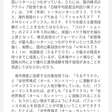
高いリターンにつながっている。さらには、国内株式の
アクティブ投信である「日経平均高配当利回り株ファン
ド」は、３年（年率）トータルリターンが３２．５５％
と、海外資産のトップである「ｉＦｒｅｅＮＥＸＴ Ｆ
ＡＮＧ＋インデックス」の２６．６５％を超える運用成
績だったことを忘れてはならない。「コロナ・ショッ
ク」の２０２０年３月以降に、米国ハイテク株が大幅な
上昇となって、株式投信のパフォーマンスは「米国株
式」が最も高いリターンにつながりやすいという見方が
強く、実際に、国内公募投信の中では「ｅＭＡＸＩＳ
Ｓｌｉｍ 米国株式（Ｓ＆Ｐ５００）」が最大の残高を
持つまでに成長しているが、日本株やインド株など、米
国株以外により優れた運用成績を残す投信があることを
見逃してはならないだろう。
海外資産に投資する対象投信では、「Ｓ＆Ｐ５００」
と「全世界株式（オール・カントリー）」に連動するイ
ンデックスファンドに人気が集中している。ただ、パフ
ォーマンスをみれば、必ずしも「Ｓ＆Ｐ５００」や「全
世界株式（オール・カントリー）」に固執されることな
く、もう少し広い視点で選ぶようにすれば、パフォーマ
ンスの向上を目指すことが可能ということができそう
だ。たとえば、「全世界株式（オール・カントリー）」